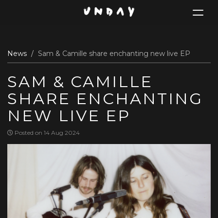
Toggle
navigat
Skip
News
Sam & Camille share enchanting new live EP
to
main
SAM & CAMILLE
content
SHARE ENCHANTING
NEW LIVE EP
Posted on 14 Aug 2024