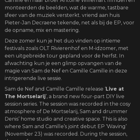
Camille en haar broer Antoine Willemart filmden en
monteerden de beelden, wat de warme, tastbare
sfeer van de muziek versterkt. vriend aan huis
Pieter-Jan Decraene tekende, net als bij de EP, voor
de opname, mix en mastering.
Deze zomer kun je het duo vinden op intieme
festivals zoals OLT Rivierenhof en M-idzomer, met
een uitgebreide tour gepland voor de herfst. In
afwachting kun je een glimp opvangen van de
magie van Sam de Nef en Camille Camille in deze
intrigerende live sessie.
Sam de Nef and Camille Camille release ‘
Live at
The Mortselarij
’, a brand new four-part DIY live
session series. The session was recorded in the cosy
atmosphere of De Mortselarij, Sam and drummer
Denis’ home studio and creative space. This is also
where Sam and Camille’s joint debut EP ‘Waving’
(November 23) was recorded. During the session,