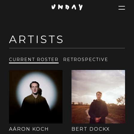
Toggle
navigat
Skip
ARTISTS
to
main
content
CURRENT ROSTER
RETROSPECTIVE
AÄRON KOCH
BERT DOCKX